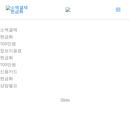
콘
텐
츠
로
소액결제
건
현금화
너
100만원
뛰
정보이용료
기
현금화
100만원
신용카드
현금화
상담필요
Slide