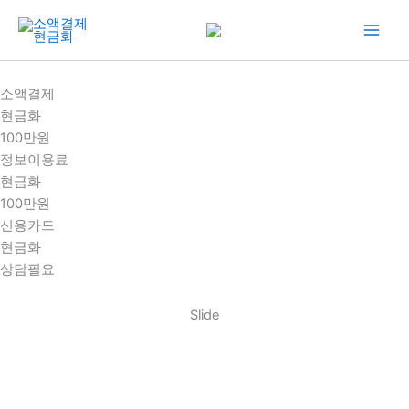
콘
텐
츠
로
소액결제
건
현금화
너
100만원
뛰
정보이용료
기
현금화
100만원
신용카드
현금화
상담필요
Slide