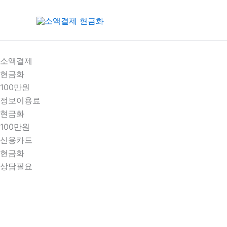
콘
텐
츠
로
건
소액결제
너
현금화
뛰
100만원
기
정보이용료
현금화
100만원
신용카드
현금화
상담필요