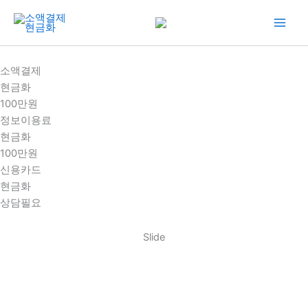
콘
텐
츠
로
소액결제
건
현금화
너
100만원
뛰
정보이용료
기
현금화
100만원
신용카드
현금화
상담필요
Slide