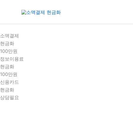
콘
텐
츠
로
건
소액결제
너
현금화
뛰
100만원
기
정보이용료
현금화
100만원
신용카드
현금화
상담필요