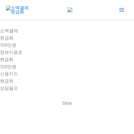
콘
텐
츠
로
소액결제
건
현금화
너
100만원
뛰
정보이용료
기
현금화
100만원
신용카드
현금화
상담필요
Slide