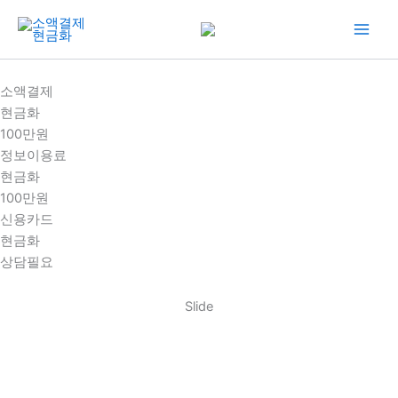
콘
텐
츠
로
소액결제
건
현금화
너
100만원
뛰
정보이용료
기
현금화
100만원
신용카드
현금화
상담필요
Slide