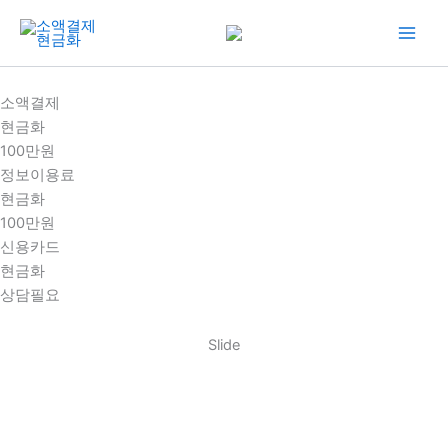
콘
텐
츠
로
소액결제
건
현금화
너
100만원
뛰
정보이용료
기
현금화
100만원
신용카드
현금화
상담필요
Slide