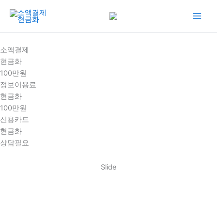
콘
텐
츠
로
소액결제
건
현금화
너
100만원
뛰
정보이용료
기
현금화
100만원
신용카드
현금화
상담필요
Slide