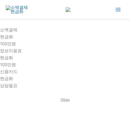
콘
텐
츠
로
소액결제
건
현금화
너
100만원
뛰
정보이용료
기
현금화
100만원
신용카드
현금화
상담필요
Slide