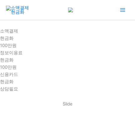
콘
텐
츠
로
소액결제
건
현금화
너
100만원
뛰
정보이용료
기
현금화
100만원
신용카드
현금화
상담필요
Slide