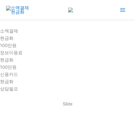
콘
텐
츠
로
소액결제
건
현금화
너
100만원
뛰
정보이용료
기
현금화
100만원
신용카드
현금화
상담필요
Slide