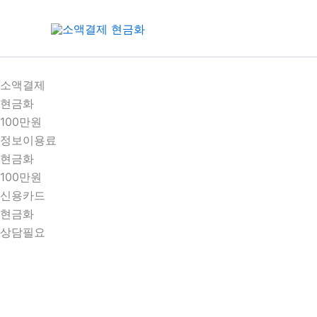
콘
텐
츠
로
건
소액결제
너
현금화
뛰
100만원
기
정보이용료
현금화
100만원
신용카드
현금화
상담필요