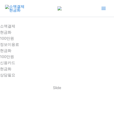
콘
텐
츠
로
소액결제
건
현금화
너
100만원
뛰
정보이용료
기
현금화
100만원
신용카드
현금화
상담필요
Slide