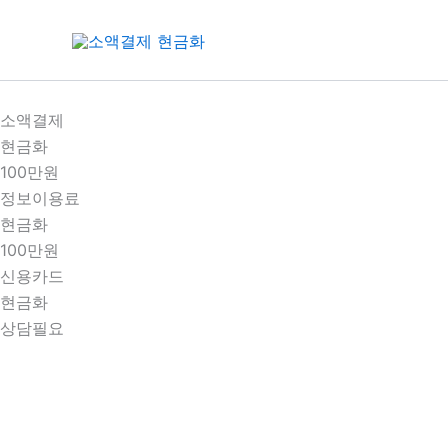
콘
텐
츠
로
건
소액결제
너
현금화
뛰
100만원
기
정보이용료
현금화
100만원
신용카드
현금화
상담필요