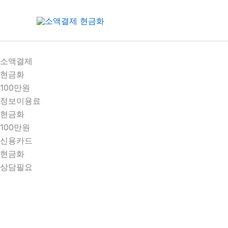
콘
텐
츠
로
건
소액결제
너
현금화
뛰
100만원
기
정보이용료
현금화
100만원
신용카드
현금화
상담필요