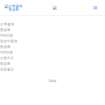
콘
텐
츠
로
소액결제
건
현금화
너
100만원
뛰
정보이용료
기
현금화
100만원
신용카드
현금화
상담필요
Slide