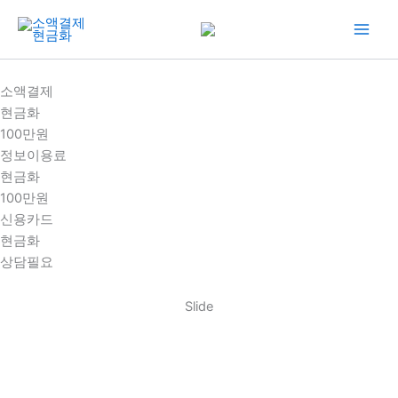
콘
텐
츠
로
소액결제
건
현금화
너
100만원
뛰
정보이용료
기
현금화
100만원
신용카드
현금화
상담필요
Slide