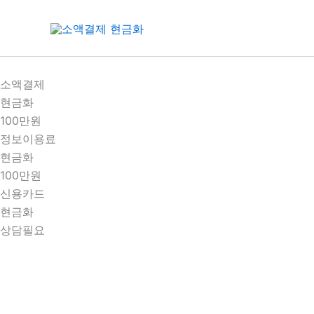
콘
텐
츠
로
건
소액결제
너
현금화
뛰
100만원
기
정보이용료
현금화
100만원
신용카드
현금화
상담필요