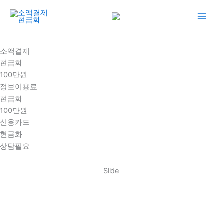
콘
텐
츠
로
소액결제
건
현금화
너
100만원
뛰
정보이용료
기
현금화
100만원
신용카드
현금화
상담필요
Slide