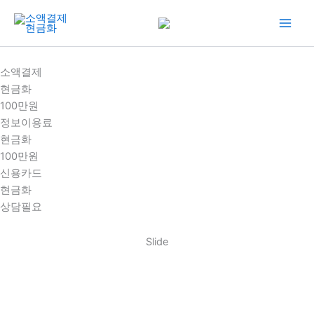
콘
텐
츠
로
소액결제
건
현금화
너
100만원
뛰
정보이용료
기
현금화
100만원
신용카드
현금화
상담필요
Slide