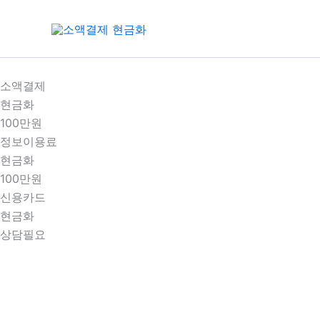
콘
텐
츠
로
건
소액결제
너
현금화
뛰
100만원
기
정보이용료
현금화
100만원
신용카드
현금화
상담필요