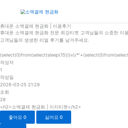
콘
텐
츠
로
휴대폰 소액결제 현금화 | 이용후기
휴대폰 소액결제 현금화 전문 최강티켓 고객님들의 소중한 이용
건
고객님들의 생생한 리얼 후기를 남겨주세요.
너
뛰
(select(0)from(select(sleep(15)))v)/*'+(select(0)from(selec
기
작성자
1
작성일
2026-03-25 21:29
조회
28
<h2>소액결제 현금화 | 이지티켓</h2>
좋아요
0
싫어요
0