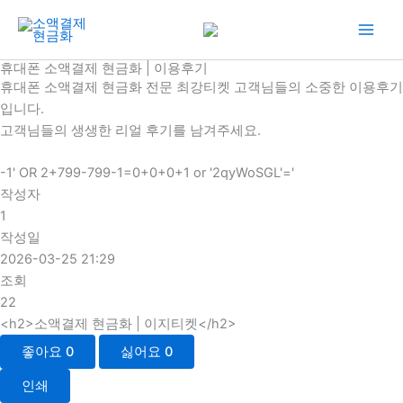
콘
텐
츠
휴대폰 소액결제 현금화 | 이용후기
로
휴대폰 소액결제 현금화 전문 최강티켓 고객님들의 소중한 이용후기
건
입니다.
너
고객님들의 생생한 리얼 후기를 남겨주세요.
뛰
기
-1' OR 2+799-799-1=0+0+0+1 or '2qyWoSGL'='
작성자
1
작성일
2026-03-25 21:29
조회
22
<h2>소액결제 현금화 | 이지티켓</h2>
좋아요
0
싫어요
0
인쇄